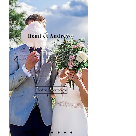
Rémi et Audrey
Edwige et son équipe ont été au top pour organiser
notre mariage. Nous habitons la Belgique et avons
organisé un mariage sur Bordeaux grâce à eux. Il se
sont occupés du choix des prestataires et de
l'organisation de la journée avec un grand
professionnalisme. Un grand merci !
Audrey et Rémi​
Notre Mariage