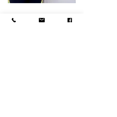
www.eidra-evenement.com
© 2012 by Eidra évènement -
CDGV - Eidra évènement
organisatrice de mariage à Bordeaux-Wedding
planner luxe
Bordeaux-Décoratrice de mariage
Contactez-nous
Edwige Mugica
07.66.67.24.85
Contact@eidra-evenement.com
Go !