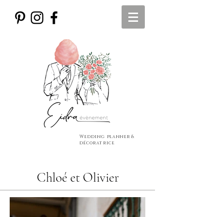
Wedding
planner
&
décoratrice
Chloé et Olivier